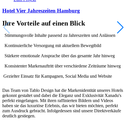
Hotel Vier Jahreszeiten Hamburg
Ihre Vorteile auf einen Blick
Stimmungsvolle Inhalte passend zu Jahreszeiten und Anlässen
Kontinuierliche Versorgung mit aktuellem Bewegtbild
Stärkere emotionale Ansprache über das gesamte Jahr hinweg
Konsistenter Markenauftritt über verschiedene Zeiträume hinweg
Gezielter Einsatz für Kampagnen, Social Media und Website
Das Team von Tablo Design hat die Markenidentität unseres Hotels
Die Zusammenarbeit mit Tablo ist seit dem ersten Tag eine große
Seit vielen Jahren begleitet uns Tablo im Bereich Grafik, Webdesign
gekonnt gestaltet und dabei die Eleganz und Exklusivität Xanadu's
Freude. Wir schätzen die außergewöhnliche Flexibilität, Kreativität
und Videografie – mit einem klaren Blick, einem feinen Gespür für
perfekt eingefangen. Mit ihren raffinierten Bildern und Videos
und die makellose Umsetzung unserer Projekte sehr. Für uns ist das
unsere Markenidentität und der nötigen Ruhe im kreativen Prozess.
haben sie das luxuriöse Erlebnis, das wir bieten möchten, perfekt
Team nicht nur ein verlässlicher Partner, sondern eine wertvolle
Was uns verbindet, ist mehr als nur das Ergebnis: Es ist das
zum Ausdruck gebracht. Infolgedessen sind unsere Direktverkäufe
Erweiterung unserer HVJ-Familie!
gemeinsame Verständnis für Qualität, für Ästhetik und für die
deutlich gestiegen.
Wirkung klarer Gestaltung. Mit einem feinen Gespür für Details,
Alexia × Senior Marketing Manager Hotel Vier Jahreszeiten
viel Erfahrung und einem echten Interesse an unserem Anliegen