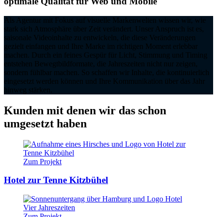
optimale Qualität für Web und Mobile
Als Agentur mit Fokus auf visuelle Markenwelten wissen wir, wie
stark sich Atmosphäre über Zeit verändert. Unser Anspruch ist es,
saisonale Videoinhalte zu entwickeln, die diese Veränderungen
gezielt einfangen und Ihre Marke im richtigen Moment erlebbar
machen. Durch ein feines Gespür für Licht, Stimmung und Timing
entstehen Bewegtbildformate, die Jahreszeiten nicht nur zeigen,
sondern fühlbar machen. So schaffen wir Inhalte, die kontinuierlich
eingesetzt werden können und Ihre Kommunikation über das Jahr
hinweg stärken.
Kunden mit denen wir das schon
umgesetzt haben
Zum Projekt
Hotel zur Tenne Kitzbühel
Zum Projekt