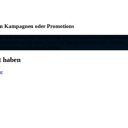
len Kampagnen oder Promotions
ie stark Bewegtbild Marken prägt. Unser Anspruch ist es, kurze Videos
ramaturgie und ein feines Gespür für Timing entstehen Video Snippets,
d nachhaltig in Erinnerung bleiben.
t haben