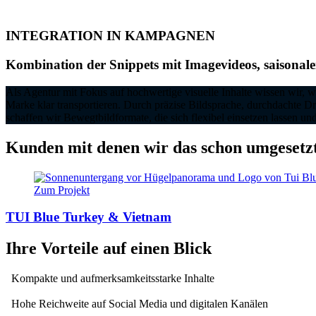
INTEGRATION IN KAMPAGNEN
Kombination der Snippets mit Imagevideos, saisona
Als Agentur mit Fokus auf hochwertige visuelle Inhalte wissen wir, w
Marke klar transportieren. Durch präzise Bildsprache, durchdachte D
schaffen wir Bewegtbildformate, die sich flexibel einsetzen lassen un
Kunden mit denen wir das schon umgesetz
Zum Projekt
TUI Blue Turkey & Vietnam
Ihre Vorteile auf einen Blick
Kompakte und aufmerksamkeitsstarke Inhalte
Hohe Reichweite auf Social Media und digitalen Kanälen