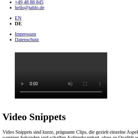
+49 48 88 845
hello@tablo.de
EN
DE
Impressum
Datenschutz
Video Snippets
Video Snippets sind kurze, prägnante Clips, die gezielt einzelne Aspe
wenigen Sekunden und schaffen Aufmerksamkeit, ohne an Qualität od