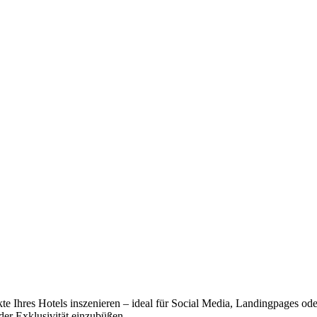
kte Ihres Hotels inszenieren – ideal für Social Media, Landingpages od
er Exklusivität einzubüßen.