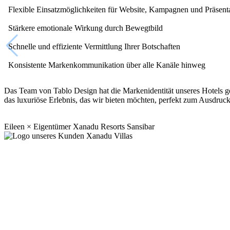
Flexible Einsatzmöglichkeiten für Website, Kampagnen und Präsent
Stärkere emotionale Wirkung durch Bewegtbild
Schnelle und effiziente Vermittlung Ihrer Botschaften
Konsistente Markenkommunikation über alle Kanäle hinweg
Das Team von Tablo Design hat die Markenidentität unseres Hotels gek
Die Zusammenarbeit mit Tablo ist seit dem ersten Tag eine große Freu
Seit vielen Jahren begleitet uns Tablo im Bereich Grafik, Webdesign 
das luxuriöse Erlebnis, das wir bieten möchten, perfekt zum Ausdruck
nicht nur ein verlässlicher Partner, sondern eine wertvolle Erweiteru
Was uns verbindet, ist mehr als nur das Ergebnis: Es ist das gemeinsa
einem echten Interesse an unserem Anliegen gelingt es ihnen immer wi
Eileen × Eigentümer Xanadu Resorts Sansibar
Alexia × Senior Marketing Manager Hotel Vier Jahreszeiten Hambur
Ob neue Projekte, kurzfristige Anpassungen oder umfangreiche Relaunc
Zusammenarbeit ist unkompliziert und immer auf Augenhöhe.
Sina × Marketing Manager Breidenbacher Hof Düsseldorf